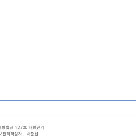
 원창빌딩 127호 태창전기
정보관리책임자 : 박준현