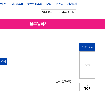
장바구니
위시리스트
주문/배송조회
FAQ
1:1문의
개인결제
항
묻고답하기
오늘본상품
없음
검색 결과
0
건