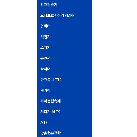
전자접촉기
모터보호계전기 EMPR
인버터
계전기
스위치
콘덴서
타이머
단자블럭 TTB
계기함
케이블접속재
개폐기 ALTS
ATS
맞춤형분전함