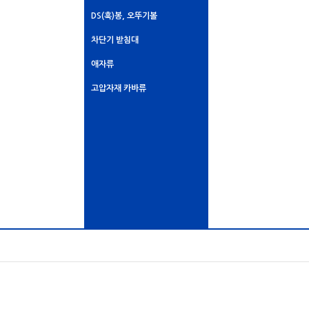
DS(훅)봉, 오뚜기볼
차단기 받침대
애자류
고압자재 카바류