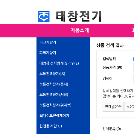
제품소개
피크계량기
상품 검색 결과
피크계량기
검색범위
태양광 전력량계(G-TYPE)
상품가격 (원)
보통전력량계(LS)
검색어
보통전력량계(옴니)
상세검색을 선택하지 
보통전력량계(서창)
검색어는 최대 30글
보통전력량계(위지트)
판매많은순
낮은
최대수요전력제어기
한전용 저압 CT
전체분류
(0)