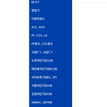
M.O.F
변압기
다운트랜스
ASS, AISS
PF, COS, LA
PF퓨즈, COS퓨즈
고압P.T, 고압C.T
누전차단기(ELCB)
배선용차단기(MCCB)
서지보호기(BKS, SP)
기중차단기(ACB)
진공차단기(VCB)
GIMAC, GIPAM