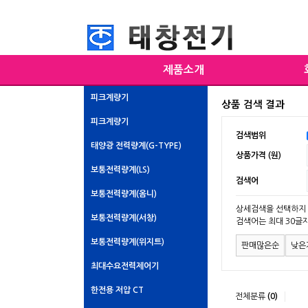
제품소개
피크계량기
상품 검색 결과
피크계량기
검색범위
태양광 전력량계(G-TYPE)
상품가격 (원)
보통전력량계(LS)
검색어
보통전력량계(옴니)
상세검색을 선택하지 
보통전력량계(서창)
검색어는 최대 30글
보통전력량계(위지트)
판매많은순
낮은
최대수요전력제어기
한전용 저압 CT
전체분류
(0)