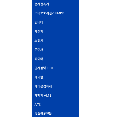
전자접촉기
모터보호계전기 EMPR
인버터
계전기
스위치
콘덴서
타이머
단자블럭 TTB
계기함
케이블접속재
개폐기 ALTS
ATS
맞춤형분전함