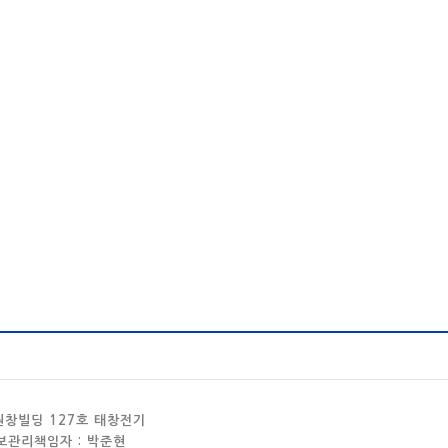
 원창빌딩 127호 태창전기
정보관리책임자 : 박준현