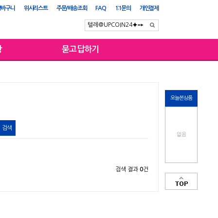
장바구니
위시리스트
주문/배송조회
FAQ
1:1문의
개인결제
항
묻고답하기
오늘본상품
없음
검색 결과
0
건