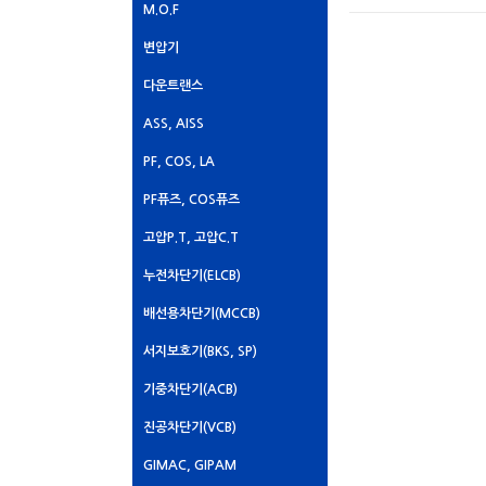
M.O.F
변압기
다운트랜스
ASS, AISS
PF, COS, LA
PF퓨즈, COS퓨즈
고압P.T, 고압C.T
누전차단기(ELCB)
배선용차단기(MCCB)
서지보호기(BKS, SP)
기중차단기(ACB)
진공차단기(VCB)
GIMAC, GIPAM