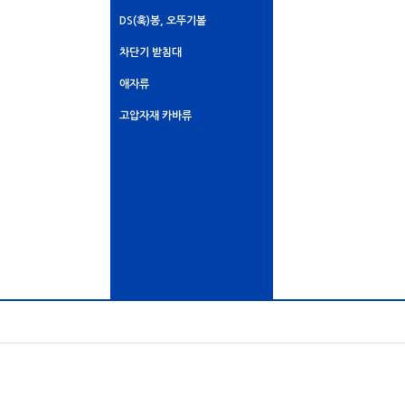
DS(훅)봉, 오뚜기볼
차단기 받침대
애자류
고압자재 카바류