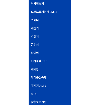
전자접촉기
모터보호계전기 EMPR
인버터
계전기
스위치
콘덴서
타이머
단자블럭 TTB
계기함
케이블접속재
개폐기 ALTS
ATS
맞춤형분전함