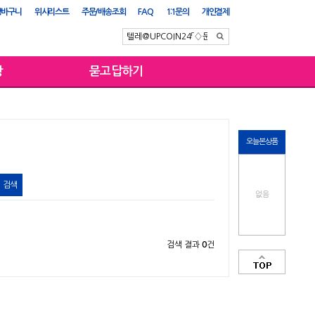
장바구니
위시리스트
주문/배송조회
FAQ
1:1문의
개인결제
항
묻고답하기
오늘본상품
없음
검색 결과
0
건