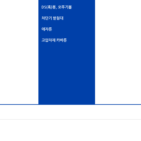
DS(훅)봉, 오뚜기볼
차단기 받침대
애자류
고압자재 카바류