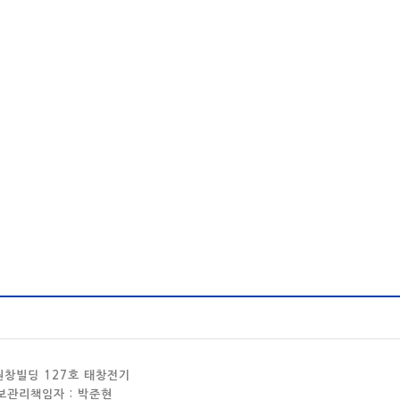
 원창빌딩 127호 태창전기
정보관리책임자 : 박준현