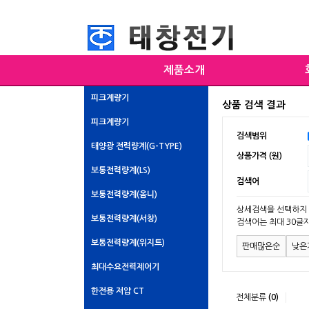
제품소개
피크계량기
상품 검색 결과
피크계량기
검색범위
태양광 전력량계(G-TYPE)
상품가격 (원)
보통전력량계(LS)
검색어
보통전력량계(옴니)
상세검색을 선택하지 
보통전력량계(서창)
검색어는 최대 30글
보통전력량계(위지트)
판매많은순
낮은
최대수요전력제어기
한전용 저압 CT
전체분류
(0)