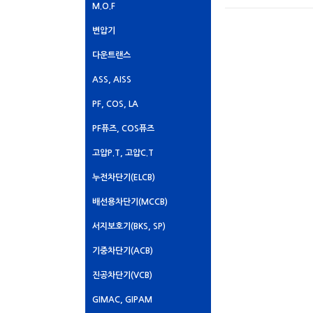
M.O.F
변압기
다운트랜스
ASS, AISS
PF, COS, LA
PF퓨즈, COS퓨즈
고압P.T, 고압C.T
누전차단기(ELCB)
배선용차단기(MCCB)
서지보호기(BKS, SP)
기중차단기(ACB)
진공차단기(VCB)
GIMAC, GIPAM